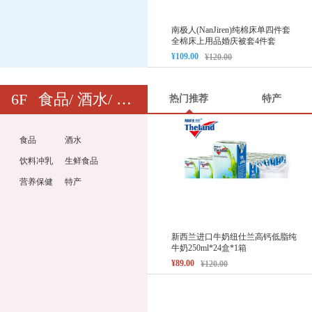
南极人(NanJiren)纯棉床单四件套
全棉床上用品婚庆被套4件套
¥109.00
¥120.00
6F
食品/ 酒水/ 生鲜/ 特产
热门推荐
特产
食品
酒水
饮料冲乳
生鲜食品
营养保健
特产
新西兰进口牛奶纽仕兰高钙低脂纯
牛奶250ml*24盒*1箱
¥89.00
¥120.00