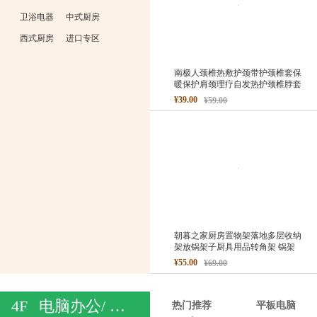
卫浴电器
中式厨房
西式厨房
进口专区
南极人颈椎热敷护颈带护颈椎套保
暖保护肩颈理疗自发热护颈椎脖套
¥39.00
¥59.00
朝暮之家厨房置物架落地多层收纳
架放锅架子厨具用品转角架 锅架
¥55.00
¥69.00
4F
电脑办公/ 相机/ DIY
热门推荐
平板电脑