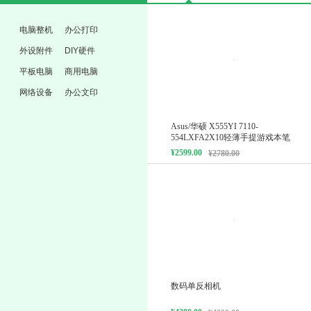
电脑整机
办公打印
外设附件
DIY硬件
平板电脑
商用电脑
网络设备
办公文印
Asus/华硕 X555YI 7110-
554LXFA2X10轻薄手提游戏本笔
记本电脑
¥2599.00
¥2780.00
数码单反相机