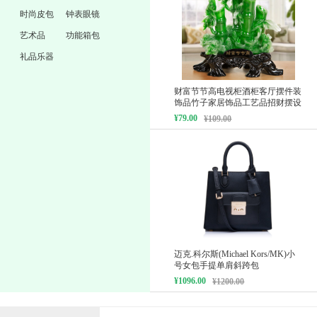
时尚皮包
钟表眼镜
艺术品
功能箱包
礼品乐器
财富节节高电视柜酒柜客厅摆件装
饰品竹子家居饰品工艺品招财摆设
¥79.00
¥109.00
迈克.科尔斯(Michael Kors/MK)小
号女包手提单肩斜跨包
¥1096.00
¥1200.00