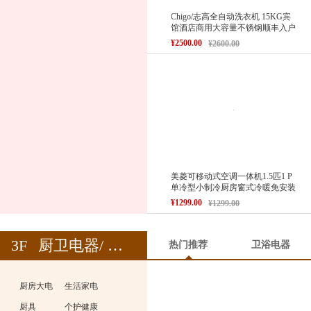
Chigo/志高全自动洗衣机 15KG宾
馆酒店商用大容量不锈钢顺丰入户
¥2500.00
¥2600.00
美菱可移动式空调一体机1.5匹1 P
单冷型小制冷厨房窗式冷暖免安装
¥1299.00
¥1299.00
3F
厨卫电器/ 生活家电/ 厨具
热门推荐
卫浴电器
厨房大电
生活家电
厨具
个护健康