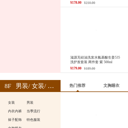
¥178.00
¥210.00
滋源无硅油洗发水氨基酸生姜535
洗护发套装 两件套 紫 500ml
¥179.00
¥189.00
8F
男装/ 女装/ 内衣
热门推荐
文胸睡衣
女装
男装
内衣内裤
当季流行
袜子配饰
特色服装