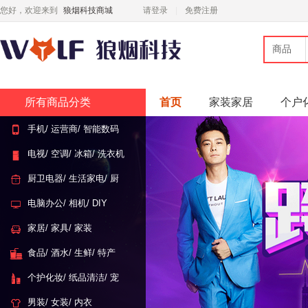
您好，欢迎来到
狼烟科技商城
请登录
免费注册
商品
所有商品分类
首页
家装家居
个户
手机/ 运营商/ 智能数码
电视/ 空调/ 冰箱/ 洗衣机
厨卫电器/ 生活家电/ 厨
具
电脑办公/ 相机/ DIY
家居/ 家具/ 家装
食品/ 酒水/ 生鲜/ 特产
个护化妆/ 纸品清洁/ 宠
物
男装/ 女装/ 内衣