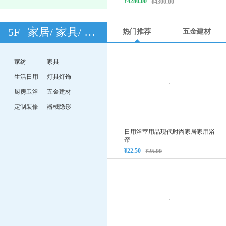
¥4280.00
¥4300.00
5F
家居/ 家具/ 家装
热门推荐
五金建材
家纺
家具
生活日用
灯具灯饰
厨房卫浴
五金建材
定制装修
器械隐形
日用浴室用品现代时尚家居家用浴
帘
¥22.50
¥25.00