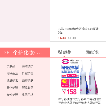
益达 木糖醇清爽西瓜味40粒瓶装
56g
¥12.80
¥13.00
7F
个护化妆/ 纸品清洁/ 宠物
热门推荐
面部护肤
护肤品
清洁洗护
宠物生活
口腔护理
洗发护发
面部护肤
身体护理
彩妆香氛
女性护理
生活用纸
冲牙器便携式洗牙器家用电动口腔
牙齿冲洗器牙龈牙缝清洁器洁牙器