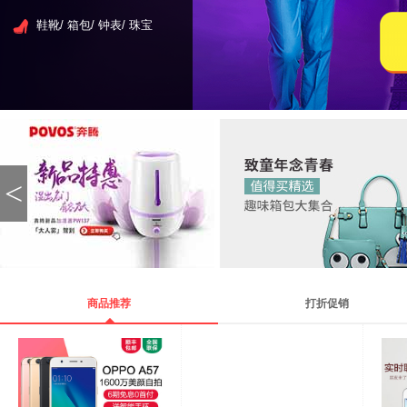
鞋靴/ 箱包/ 钟表/ 珠宝
<
商品推荐
打折促销