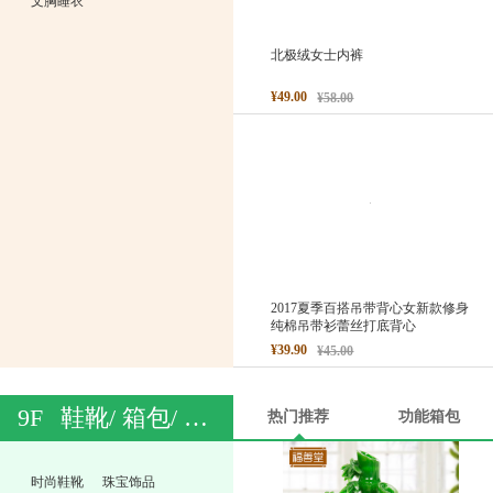
文胸睡衣
北极绒女士内裤
¥49.00
¥58.00
2017夏季百搭吊带背心女新款修身
纯棉吊带衫蕾丝打底背心
¥39.90
¥45.00
9F
鞋靴/ 箱包/ 钟表/ 珠宝
热门推荐
功能箱包
时尚鞋靴
珠宝饰品