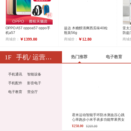
OPPO A57 oppoa57 oppo手
益达 木糖醇清爽西瓜味40粒
亚太
机a57
瓶装56g
防盗
盗锁
商城价：
商城价：
商城
￥1399.00
￥12.80
1F
手机/ 运营商/ 智能数码
热门推荐
电子教育
手机通讯
智能设备
手机配件
影音电子
电子教育
营业厅
君米运动智能手环防水测血压心跳
心率跑步小米手表多功能苹果男女
¥258.00
¥269.00